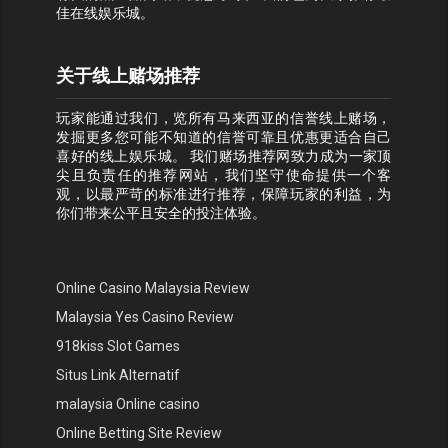
佳在线娱乐城。
关于线上赌场推荐
玩家能通过我们，览所有马来西亚的信誉线上赌场，
发掘更多您可能不知道的信誉可靠且优惠更适合自己
喜好的线上娱乐城。 我们赌场推荐网致力成为一家顶
尖且负责任的推荐网站，我们坚守使命提供一个客
观，以最严苛的标准进行推荐，保障玩家的利益，为
你们带来公平且安全的投注体验。
Online Casino Malaysia Review
Malaysia Yes Casino Review
918kiss Slot Games
Situs Link Alternatif
malaysia Online casino
Online Betting Site Review