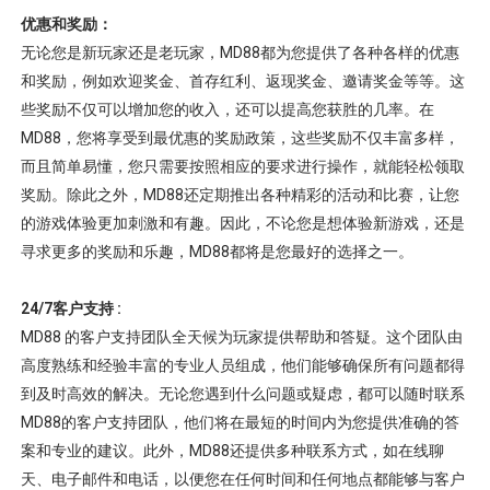
优惠和奖励：
无论您是新玩家还是老玩家，MD88都为您提供了各种各样的优惠
和奖励，例如欢迎奖金、首存红利、返现奖金、邀请奖金等等。这
些奖励不仅可以增加您的收入，还可以提高您获胜的几率。在
MD88，您将享受到最优惠的奖励政策，这些奖励不仅丰富多样，
而且简单易懂，您只需要按照相应的要求进行操作，就能轻松领取
奖励。除此之外，MD88还定期推出各种精彩的活动和比赛，让您
的游戏体验更加刺激和有趣。因此，不论您是想体验新游戏，还是
寻求更多的奖励和乐趣，MD88都将是您最好的选择之一。
24/7客户支持 :
MD88 的客户支持团队全天候为玩家提供帮助和答疑。这个团队由
高度熟练和经验丰富的专业人员组成，他们能够确保所有问题都得
到及时高效的解决。无论您遇到什么问题或疑虑，都可以随时联系
MD88的客户支持团队，他们将在最短的时间内为您提供准确的答
案和专业的建议。此外，MD88还提供多种联系方式，如在线聊
天、电子邮件和电话，以便您在任何时间和任何地点都能够与客户