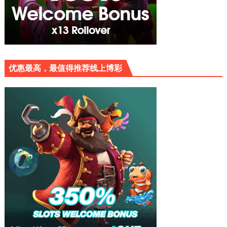
优惠最高，最值得推荐线上博彩