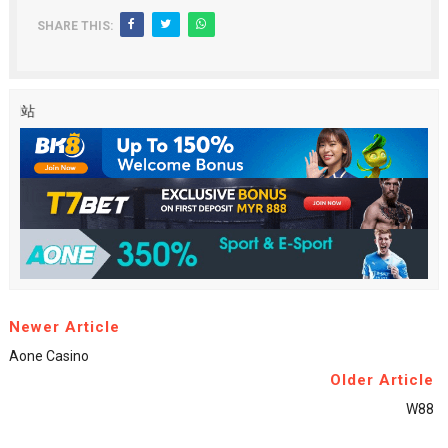
SHARE THIS:
极力推荐
Newer Article
Aone Casino
Older Article
W88