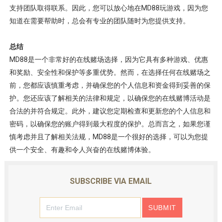
支持团队取得联系。因此，您可以放心地在MD88玩游戏，因为您
知道在需要帮助时，总会有专业的团队随时为您提供支持。
总结
MD88是一个非常好的在线赌场选择，因为它具有多种游戏、优惠
和奖励、安全性和保护等多重优势。然而，在选择任何在线赌场之
前，您都应该慎重考虑，并确保您的个人信息和资金得到妥善的保
护。您还应该了解相关的法律和规定，以确保您的在线赌博活动是
合法的并符合规定。此外，建议您定期检查和更新您的个人信息和
密码，以确保您的账户得到最大程度的保护。总而言之，如果您谨
慎考虑并且了解相关法规，MD88是一个很好的选择，可以为您提
供一个安全、有趣和令人兴奋的在线赌博体验。
SUBSCRIBE VIA EMAIL